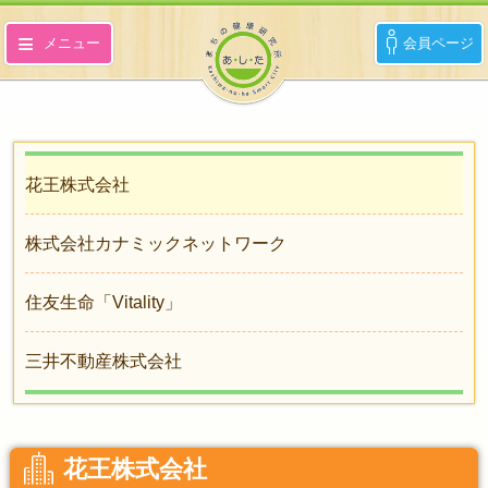
メニュー
会員ページ
「あ・し・た」とは？
参画企業
花王株式会社
株式会社カナミックネットワーク
イベント情報
住友生命「Vitality」
アクセス
三井不動産株式会社
お問い合わせ
花王株式会社
English