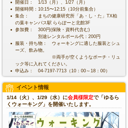
開催日： 1/13（月）、1/27（月）
開催時間：10:15〜12:15（10分前集合）
集合： まちの健康研究所「あ・し・た」TX柏
の葉キャンパス駅 ららぽーと北館3F
参加費： 300円(保険・資料代含む)
別途レンタルポール代：200円
服装・持ち物： ウォーキングに適した服装とシュ
ーズ、飲み物。
※両手が空くようなポーチ・リュ
ック等に入れてください。
申込み： 04-7197-7713（10：00～18：00）
イベント情報
1/14（火）、1/29（水）に
会員様限定
で「ゆるら
くウォーキング」を開催いたします。