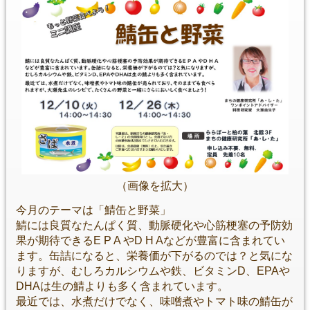
（画像を拡大）
今月のテーマは「鯖缶と野菜」
鯖には良質なたんぱく質、動脈硬化や心筋梗塞の予防効
果が期待できるE P A やD H Aなどが豊富に含まれてい
ます。缶詰になると、栄養価が下がるのでは？と気にな
りますが、むしろカルシウムや鉄、ビタミンD、EPAや
DHAは生の鯖よりも多く含まれています。
最近では、水煮だけでなく、味噌煮やトマト味の鯖缶が