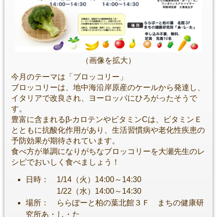
（画像を拡大）
今月のテーマは「ブロッコリー」
ブロッコリーは、地中海沿岸原産のケールから発達し、
イタリアで改良され、ヨーロッパにひろがったそうで
す。
豊富に含まれるβ-カロテンやビタミンCは、ビタミンＥ
とともに抗酸化作用があり、生活習慣病や老化性疾患の
予防効果が期待されています。
食べ方が単調になりがちなブロッコリーを大瀬先生のレ
シピでおいしく食べましょう！
日時： 1/14（火）14:00～14:30
1/22（水）14:00～14:30
場所： ららぽーと柏の葉北館３Ｆ まちの健康研
究所あ・し・た