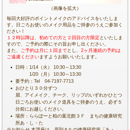
（画像を拡大）
毎回大好評のポイントメイクのアドバイスをいたしま
す。日ごろお使いのメイク用品をご持参のうえご参加く
ださい！
１２時以降は、初めての方と２回目の方限定
といたしま
すので、ご予約の際にその旨お申し出ください。
また、
ご予約は月に１回まで
とし、
2ヶ月連続の予約は
ご遠慮ください
ますようお願いいたします。
日時：1/14（火） 10:30～13:30
1/20（月） 10:30～13:30
要予約：Tel 04-7197-7713
おひとり３０分ずつ
眉、アイメイク、チーク、リップのいずれかひとつ
日ごろお使いのメイク道具をご持参のうえ、必ず５
分前にお越しください。
場所：ららぽーと柏の葉北館３Ｆ まちの健康研究
所あ・し・た
※お知らせ 本講座は、原則まちの健康研究所「あ・